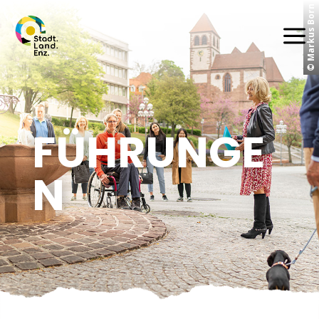
© Markus Born
a
FÜHRUNGE
N