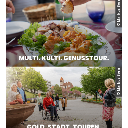
© Markus Born
MULTI. KULTI. GENUSSTOUR.
© Markus Born
GOLD. STADT. TOUREN.