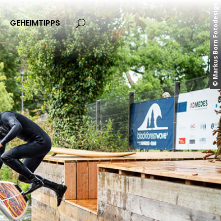
© Markus Born Fotodesign
GEHEIMTIPPS
U