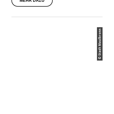
MEHR DAZU
© Stadt Maulbronn