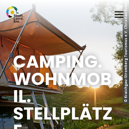
© Kraichgau-Stromberg Tourismus e.V. Christian Ernst
a
CAMPING.
WOHNMOB
IL.
STELLPLÄTZ