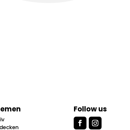
hemen
Follow us
iv
tdecken