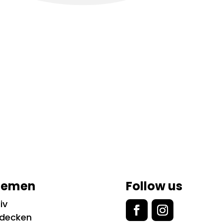
hemen
Follow us
iv
tdecken