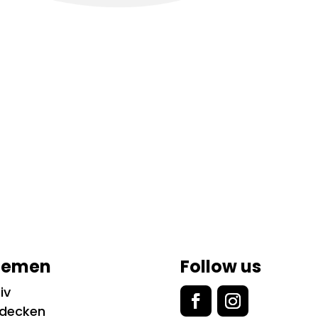
hemen
Follow us
iv
tdecken