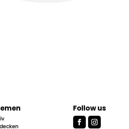
hemen
Follow us
iv
tdecken