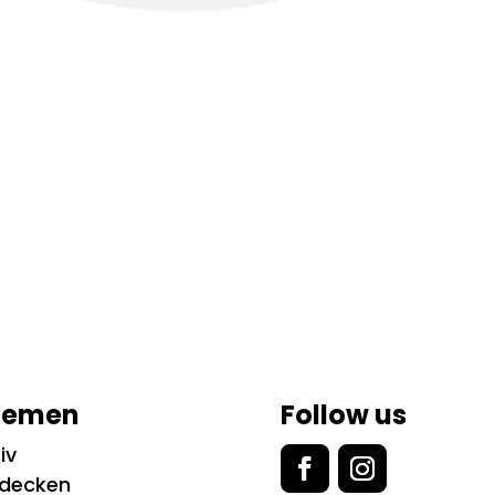
hemen
Follow us
iv
tdecken