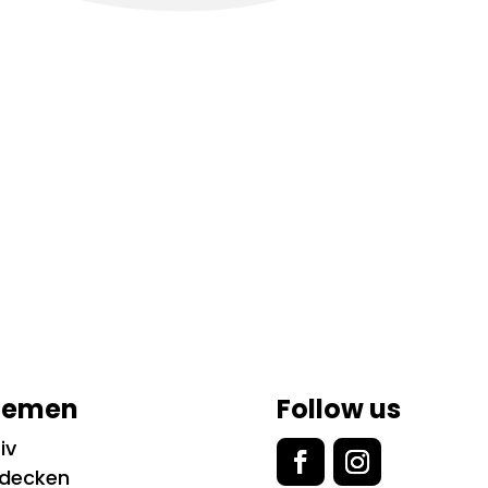
hemen
Follow us
iv
tdecken