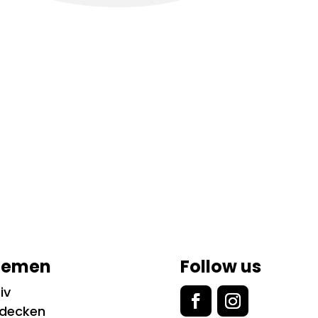
hemen
Follow us
iv
tdecken