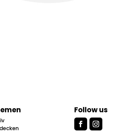
hemen
Follow us
iv
tdecken