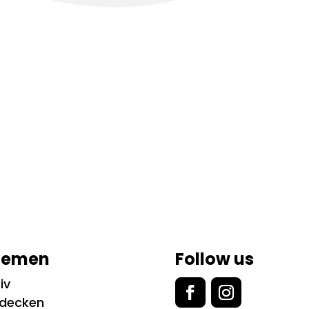
hemen
Follow us
iv
tdecken