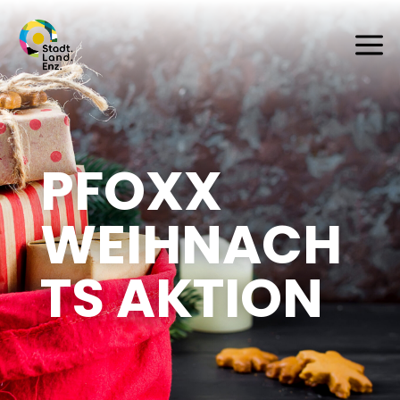
a
PFOXX
WEIHNACH
TS AKTION