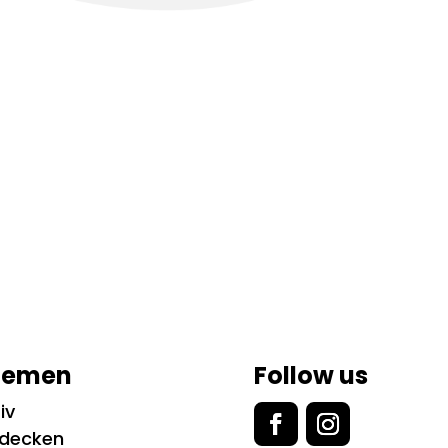
hemen
Follow us
iv
tdecken